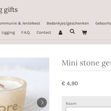
 gifts
ommunie & lentefeest
Bedankjes/geschenken
Geboorte
Ligging
F.A.Q.
Contact
Mini stone ge
€ 4,90
Naam