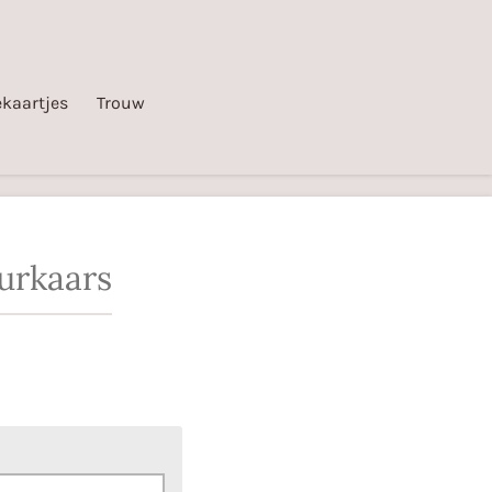
kaartjes
Trouw
urkaars