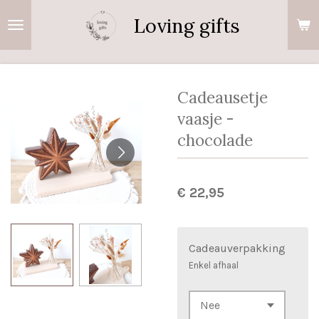
Ga
Loving gifts
direct
naar
de
hoofdinhoud
Cadeausetje
vaasje -
chocolade
€ 22,95
Cadeauverpakking
Enkel afhaal