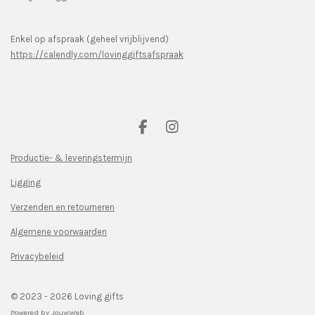
Enkel op afspraak (geheel vrijblijvend)
https://calendly.com/lovinggiftsafspraak
F
I
a
n
c
s
Productie- & leveringstermijn
e
t
Ligging
b
a
o
g
Verzenden en retourneren
o
r
k
a
Algemene voorwaarden
m
Privacybeleid
© 2023 - 2026 Loving gifts
Powered by
JouwWeb