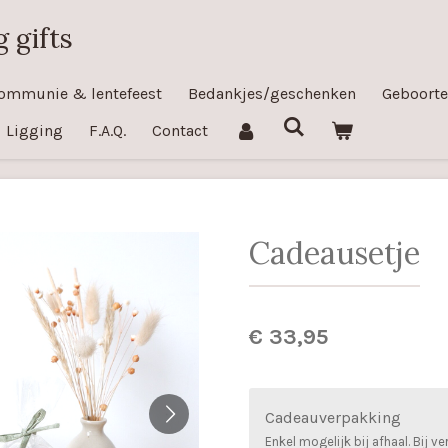
 gifts
ommunie & lentefeest
Bedankjes/geschenken
Geboorte
Ligging
F.A.Q.
Contact
Cadeausetje
€ 33,95
Cadeauverpakking
Enkel mogelijk bij afhaal. Bij v