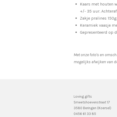
Kaars met houten wi
+/- 35 uur. Achtera
Zakje pralines 150
Keramiek vaasje me
Gepresenteerd op d
Met onze foto's en omschr
mogelijks afwijken van d
Loving gifts
Smeetshoevenstraat 17
3580 Beringen (Koersel)
0456 61 33 85