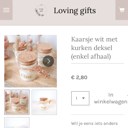
Ga
Loving gifts
direct
naar
de
hoofdinhoud
Kaarsje wit met
kurken deksel
(enkel afhaal)
€ 2,80
In
winkelwagen
Wil je eens iets anders