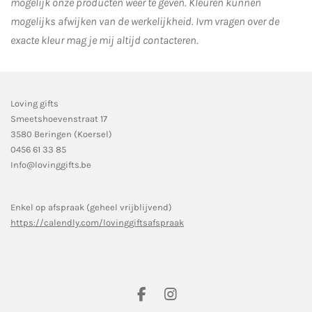
mogelijk onze producten weer te geven. Kleuren kunnen
mogelijks afwijken van de werkelijkheid.
Ivm vragen over de
exacte kleur mag je mij altijd contacteren.
Loving gifts
Smeetshoevenstraat 17
3580 Beringen (Koersel)
0456 61 33 85
Info@lovinggifts.be
Enkel op afspraak (geheel vrijblijvend)
https://calendly.com/lovinggiftsafspraak
F
I