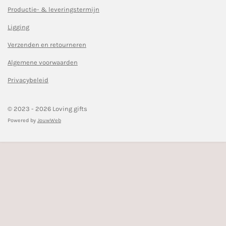
a
n
c
s
Productie- & leveringstermijn
e
t
Ligging
b
a
o
g
Verzenden en retourneren
o
r
k
a
Algemene voorwaarden
m
Privacybeleid
© 2023 - 2026 Loving gifts
Powered by
JouwWeb