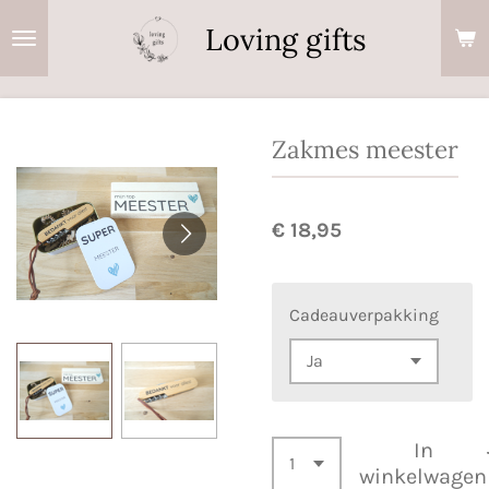
Ga
Loving gifts
direct
naar
de
hoofdinhoud
Zakmes meester
€ 18,95
Cadeauverpakking
In
winkelwagen