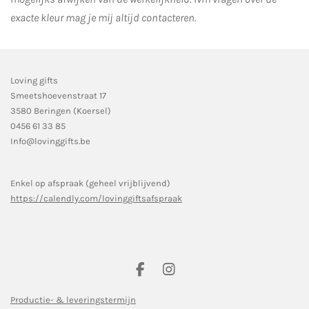
exacte kleur mag je mij altijd contacteren.
Loving gifts
Smeetshoevenstraat 17
3580 Beringen (Koersel)
0456 61 33 85
Info@lovinggifts.be
Enkel op afspraak (geheel vrijblijvend)
https://calendly.com/lovinggiftsafspraak
F
I
a
n
c
s
Productie- & leveringstermijn