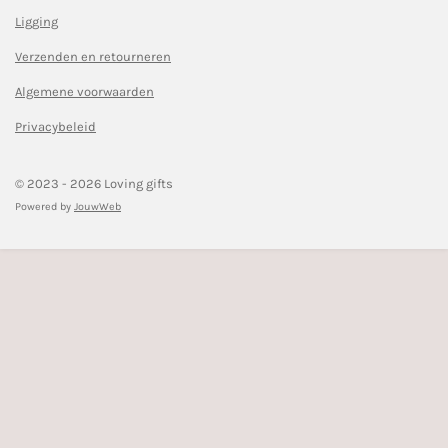
e
t
Ligging
b
a
o
g
Verzenden en retourneren
o
r
k
a
Algemene voorwaarden
m
Privacybeleid
© 2023 - 2026 Loving gifts
Powered by
JouwWeb