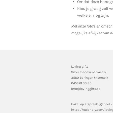
Omdat deze handgem
Kies je graag zelf 
welke er nog zijn.
Met onze foto's en omschr
mogelijks afwijken van d
Loving gifts
Smeetshoevenstraat 17
3580 Beringen (Koersel)
0456 61 33 85
Info@lovinggifts.be
Enkel op afspraak (geheel v
https://calendly.com/lovin