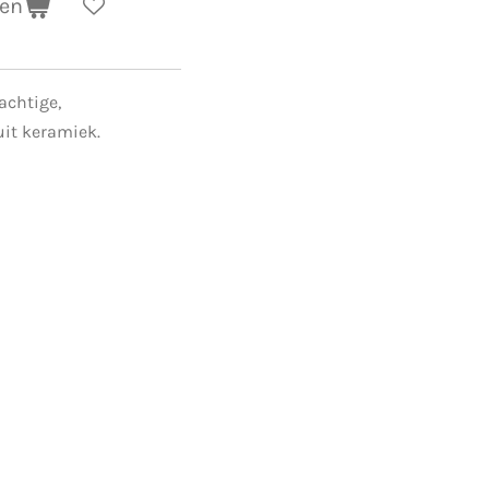
gen
achtige,
it keramiek.