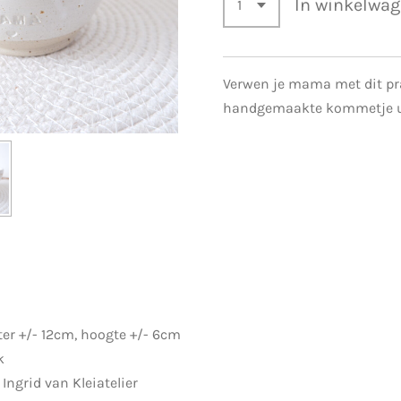
In winkelwa
Verwen je mama met dit pr
handgemaakte kommetje u
er +/- 12cm, hoogte +/- 6cm
k
ngrid van Kleiatelier