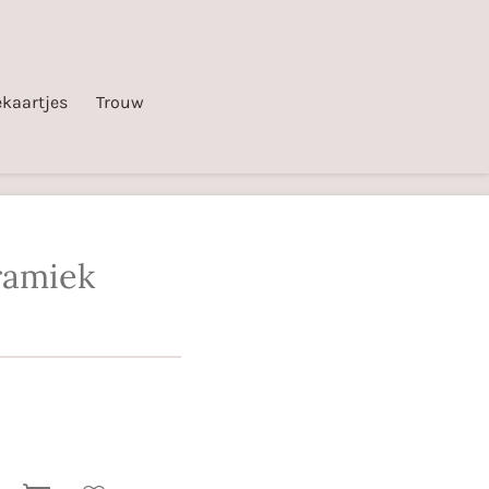
kaartjes
Trouw
ramiek