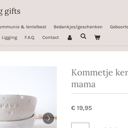
 gifts
ommunie & lentefeest
Bedankjes/geschenken
Geboorte
Ligging
F.A.Q.
Contact
Kommetje ke
mama
€ 19,95