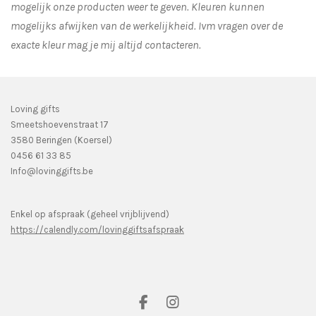
mogelijk onze producten weer te geven. Kleuren kunnen
mogelijks afwijken van de werkelijkheid.
Ivm vragen over de
exacte kleur mag je mij altijd contacteren.
Loving gifts
Smeetshoevenstraat 17
3580 Beringen (Koersel)
0456 61 33 85
Info@lovinggifts.be
Enkel op afspraak (geheel vrijblijvend)
https://calendly.com/lovinggiftsafspraak
F
I