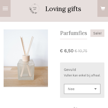
Ga
Loving gifts
direct
naar
de
hoofdinhoud
Parfumfles
Sale!
€ 6,50
€ 10,75
Gevuld
Vullen kan enkel bij afhaal.