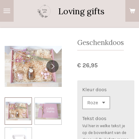
Ga
Loving gifts
direct
naar
de
hoofdinhoud
Geschenkdoos
€ 26,95
Kleur doos
Tekst doos
Vul hier in welke tekst je
op de bovenkant van de