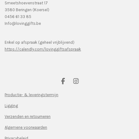
Smeetshoevenstraat 17
3580 Beringen (Koersel)
0456 61 33 85
Info@lovinggifts.be
Enkel op afspraak (geheel vrijblijvend)
https://calendly.com/lovinggiftsafspraak
F
I
a
n
c
s
Productie- & leveringstermijn
e
t
Ligging
b
a
o
g
Verzenden en retourneren
o
r
k
a
Algemene voorwaarden
m
Privacybeleid