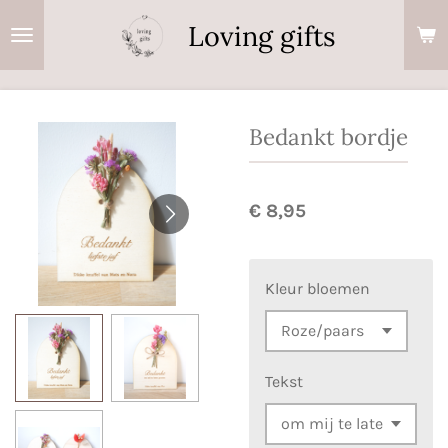
Ga
Loving gifts
direct
naar
de
hoofdinhoud
Bedankt bordje
€ 8,95
Kleur bloemen
Tekst