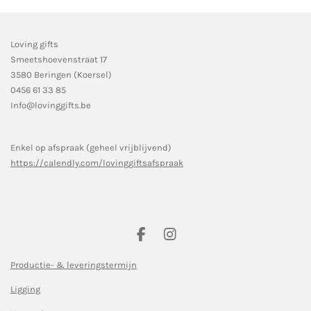
Loving gifts
Smeetshoevenstraat 17
3580 Beringen (Koersel)
0456 61 33 85
Info@lovinggifts.be
Enkel op afspraak (geheel vrijblijvend)
https://calendly.com/lovinggiftsafspraak
F
I
a
n
c
s
Productie- & leveringstermijn
e
t
Ligging
b
a
o
g