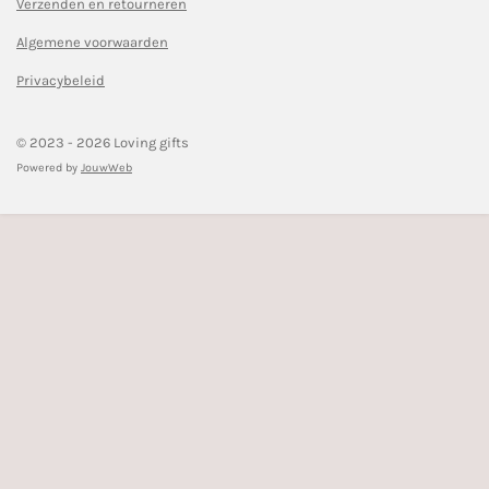
Verzenden en retourneren
o
r
k
a
Algemene voorwaarden
m
Privacybeleid
© 2023 - 2026 Loving gifts
Powered by
JouwWeb