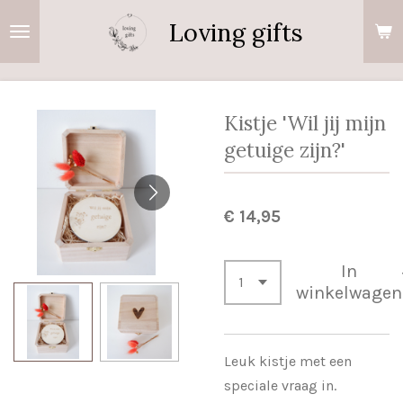
Ga
Loving gifts
direct
naar
de
hoofdinhoud
Kistje 'Wil jij mijn
getuige zijn?'
€ 14,95
In
winkelwagen
Leuk kistje met een
speciale vraag in.