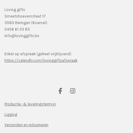
Loving gifts
Smeetshoevenstraat 17
3580 Beringen (Koersel)
0456 61 33 85
Info@lovinggifts.be
Enkel op afspraak (geheel vrijblijvend)
https://calendly.com/lovinggiftsafspraak
F
I
a
n
c
s
Productie- & leveringstermijn
e
t
Ligging
b
a
o
g
Verzenden en retourneren
o
r
k
a