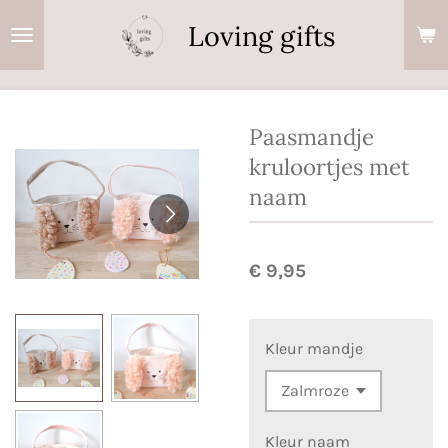
Ga
Loving gifts
direct
naar
de
hoofdinhoud
Paasmandje
kruloortjes met
naam
€ 9,95
Kleur mandje
Kleur naam