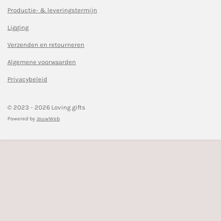
a
n
c
s
Productie- & leveringstermijn
e
t
Ligging
b
a
o
g
Verzenden en retourneren
o
r
k
a
Algemene voorwaarden
m
Privacybeleid
© 2023 - 2026 Loving gifts
Powered by
JouwWeb