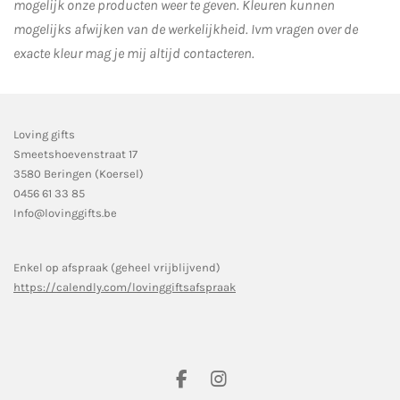
mogelijk onze producten weer te geven. Kleuren kunnen
mogelijks afwijken van de werkelijkheid.
Ivm vragen over de
exacte kleur mag je mij altijd contacteren.
Loving gifts
Smeetshoevenstraat 17
3580 Beringen (Koersel)
0456 61 33 85
Info@lovinggifts.be
Enkel op afspraak (geheel vrijblijvend)
https://calendly.com/lovinggiftsafspraak
F
I