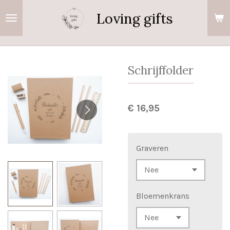
Ga
Loving gifts
direct
naar
de
hoofdinhoud
Schrijffolder
€ 16,95
Graveren
Bloemenkrans