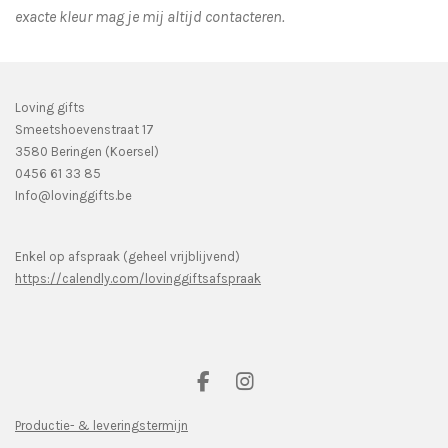
exacte kleur mag je mij altijd contacteren.
Loving gifts
Smeetshoevenstraat 17
3580 Beringen (Koersel)
0456 61 33 85
Info@lovinggifts.be
Enkel op afspraak (geheel vrijblijvend)
https://calendly.com/lovinggiftsafspraak
F
I
a
n
c
s
Productie- & leveringstermijn
e
t