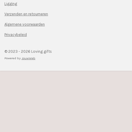
Ligging
b
a
o
g
Verzenden en retourneren
o
r
k
a
Algemene voorwaarden
m
Privacybeleid
© 2023 - 2026 Loving gifts
Powered by
JouwWeb