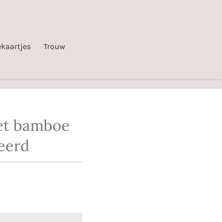
kaartjes
Trouw
et bamboe
eerd