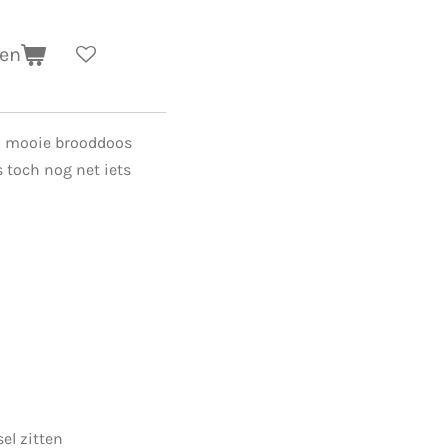
gen
l mooie brooddoos
toch nog net iets
el zitten