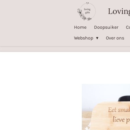
Ga
Loving
direct
naar
Home
Doopsuiker
C
de
Webshop
Over ons
hoofdinhoud