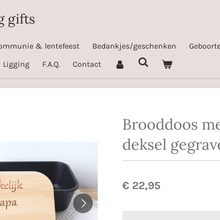
 gifts
ommunie & lentefeest
Bedankjes/geschenken
Geboorte
Ligging
F.A.Q.
Contact
Brooddoos m
deksel gegrav
€ 22,95