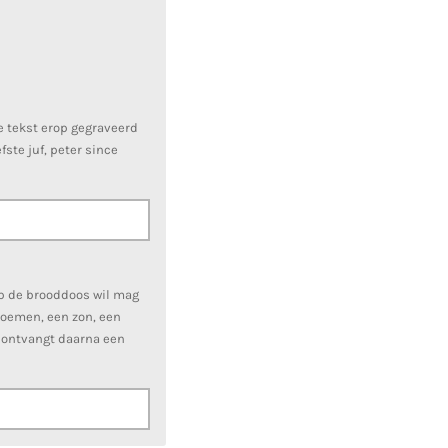
e tekst erop gegraveerd
ste juf, peter since
op de brooddoos wil mag
bloemen, een zon, een
Je ontvangt daarna een