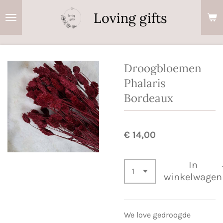
Ga
Loving gifts
direct
naar
de
hoofdinhoud
Droogbloemen
Phalaris
Bordeaux
€ 14,00
In
winkelwagen
We love gedroogde