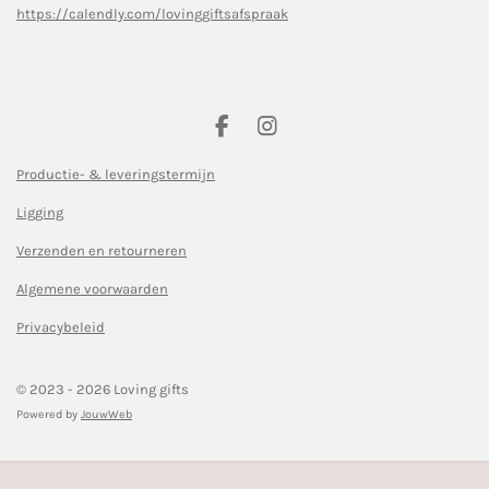
https://calendly.com/lovinggiftsafspraak
F
I
a
n
c
s
Productie- & leveringstermijn
e
t
Ligging
b
a
o
g
Verzenden en retourneren
o
r
k
a
Algemene voorwaarden
m
Privacybeleid
© 2023 - 2026 Loving gifts
Powered by
JouwWeb