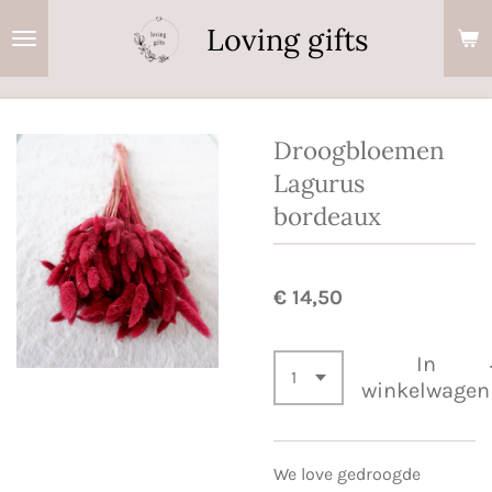
Ga
Loving gifts
direct
naar
de
hoofdinhoud
Droogbloemen
Lagurus
bordeaux
€ 14,50
In
winkelwagen
We love gedroogde