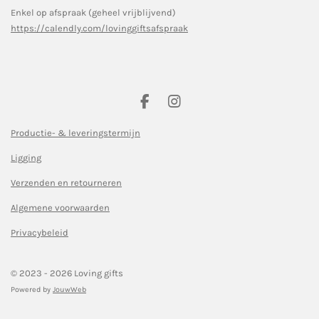
Enkel op afspraak (geheel vrijblijvend)
https://calendly.com/lovinggiftsafspraak
F
I
a
n
c
s
Productie- & leveringstermijn
e
t
Ligging
b
a
o
g
Verzenden en retourneren
o
r
k
a
Algemene voorwaarden
m
Privacybeleid
© 2023 - 2026 Loving gifts
Powered by
JouwWeb