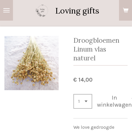
Ga
Loving gifts
direct
naar
de
hoofdinhoud
Droogbloemen
Linum vlas
naturel
€ 14,00
In
winkelwagen
We love gedroogde