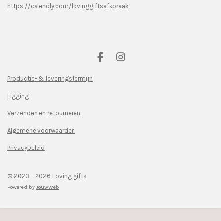
https://calendly.com/lovinggiftsafspraak
F
I
a
n
c
s
Productie- & leveringstermijn
e
t
Ligging
b
a
o
g
Verzenden en retourneren
o
r
k
a
Algemene voorwaarden
m
Privacybeleid
© 2023 - 2026 Loving gifts
Powered by
JouwWeb