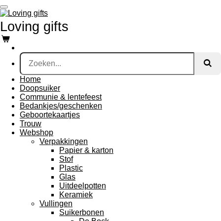
Ga
direct
Loving gifts
naar
de
hoofdinhoud
Home
Doopsuiker
Communie & lentefeest
Bedankjes/geschenken
Geboortekaartjes
Trouw
Webshop
Verpakkingen
Papier & karton
Stof
Plastic
Glas
Uitdeelpotten
Keramiek
Vullingen
Suikerbonen