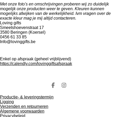
Met onze foto's en omschrijvingen proberen wij zo duidelijk
mogelijk onze producten weer te geven. Kleuren kunnen
mogelijks afwijken van de werkelijkheid.
Ivm vragen over de
exacte kleur mag je mij altijd contacteren.
Loving gifts
Smeetshoevenstraat 17
3580 Beringen (Koersel)
0456 61 33 85
Info@lovinggifts.be
Enkel op afspraak (geheel vrijblijvend)
https://calendly.com/lovinggiftsafspraak
F
I
a
n
Productie- & leveringstermijn
c
s
Ligging
e
t
Verzenden en retourneren
b
a
Algemene voorwaarden
o
g
Privacybeleid