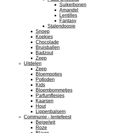
Suikerbonen
Amandel
Lentilles
Fantasy
Stalendoosje
Snoep
Koekjes
Chocolade
Bruisballen
Badzout
Zeep
Uitdelen
Zeep
Bloempotjes
Potloden
Kids
Bloembommetjes
Parfumflesjes
Kaarsen
Hout
Lippenbalsem
Communie - lentefeest
Beige/wit
Roze
Blauw