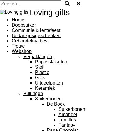
Loving gifts
Home
Doopsuiker
Communie & lentefeest
Bedankjes/geschenken
Geboortekaartjes
Trouw
Webshop
Verpakkingen
Papier & karton
Stof
Plastic
Glas
Uitdeelpotten
Keramiek
Vullingen
Suikerbonen
De Bock
Suikerbonen
Amandel
Lentilles
Fantasy
Papa Chocolat