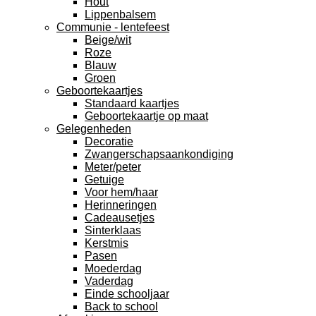
Hout
Lippenbalsem
Communie - lentefeest
Beige/wit
Roze
Blauw
Groen
Geboortekaartjes
Standaard kaartjes
Geboortekaartje op maat
Gelegenheden
Decoratie
Zwangerschapsaankondiging
Meter/peter
Getuige
Voor hem/haar
Herinneringen
Cadeausetjes
Sinterklaas
Kerstmis
Pasen
Moederdag
Vaderdag
Einde schooljaar
Back to school