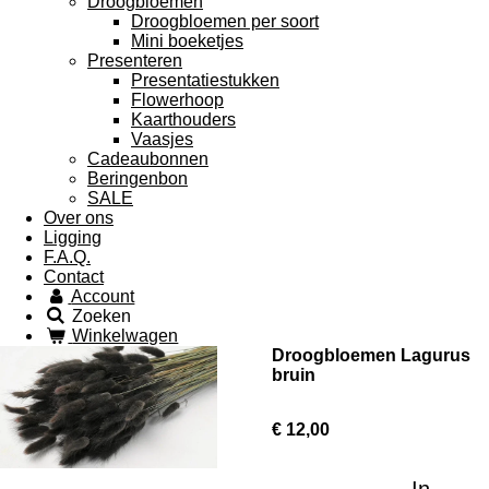
Droogbloemen
Droogbloemen per soort
Mini boeketjes
Presenteren
Presentatiestukken
Flowerhoop
Kaarthouders
Vaasjes
Cadeaubonnen
Beringenbon
SALE
Over ons
Ligging
F.A.Q.
Contact
Account
Zoeken
Winkelwagen
Droogbloemen Lagurus
bruin
€ 12,00