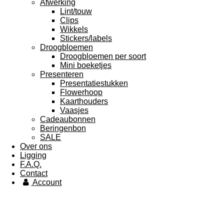
Afwerking
Lint/touw
Clips
Wikkels
Stickers/labels
Droogbloemen
Droogbloemen per soort
Mini boeketjes
Presenteren
Presentatiestukken
Flowerhoop
Kaarthouders
Vaasjes
Cadeaubonnen
Beringenbon
SALE
Over ons
Ligging
F.A.Q.
Contact
Account