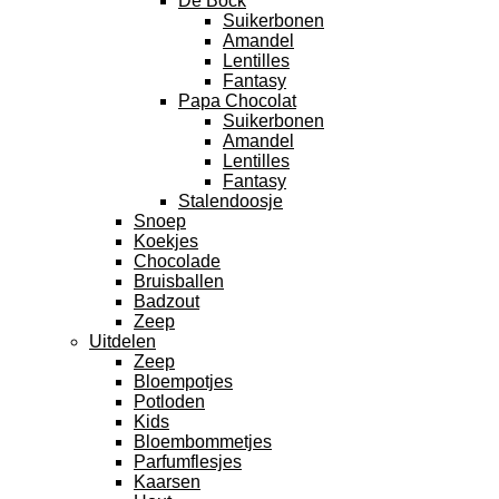
De Bock
Suikerbonen
Amandel
Lentilles
Fantasy
Papa Chocolat
Suikerbonen
Amandel
Lentilles
Fantasy
Stalendoosje
Snoep
Koekjes
Chocolade
Bruisballen
Badzout
Zeep
Uitdelen
Zeep
Bloempotjes
Potloden
Kids
Bloembommetjes
Parfumflesjes
Kaarsen