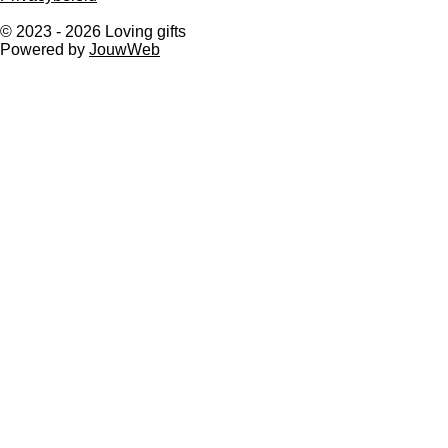
o
r
k
a
© 2023 - 2026 Loving gifts
m
Powered by
JouwWeb