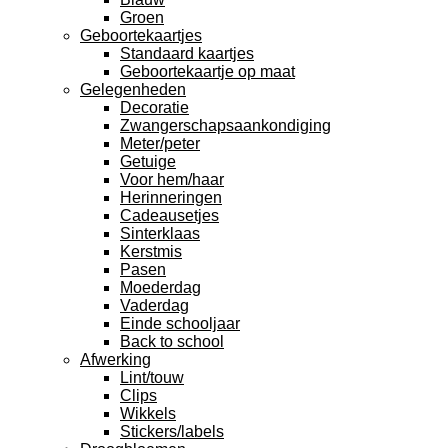
Groen
Geboortekaartjes
Standaard kaartjes
Geboortekaartje op maat
Gelegenheden
Decoratie
Zwangerschapsaankondiging
Meter/peter
Getuige
Voor hem/haar
Herinneringen
Cadeausetjes
Sinterklaas
Kerstmis
Pasen
Moederdag
Vaderdag
Einde schooljaar
Back to school
Afwerking
Lint/touw
Clips
Wikkels
Stickers/labels