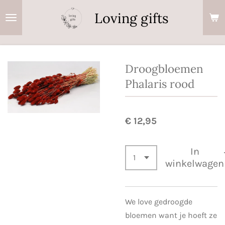
Ga
Loving gifts
direct
naar
de
hoofdinhoud
Droogbloemen
Phalaris rood
€ 12,95
In
winkelwagen
We love gedroogde
bloemen want je hoeft ze