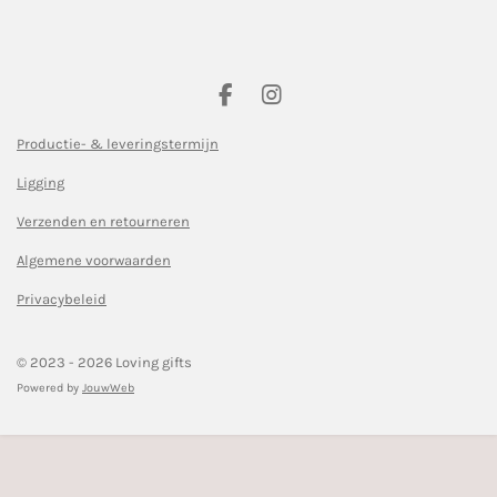
F
I
a
n
c
s
Productie- & leveringstermijn
e
t
Ligging
b
a
o
g
Verzenden en retourneren
o
r
k
a
Algemene voorwaarden
m
Privacybeleid
© 2023 - 2026 Loving gifts
Powered by
JouwWeb