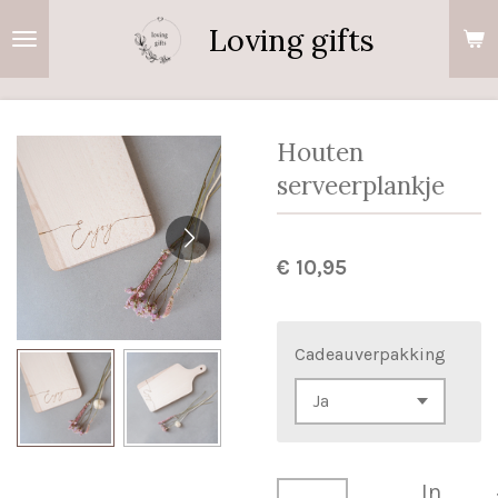
Ga
Loving gifts
direct
naar
de
hoofdinhoud
Houten
serveerplankje
€ 10,95
Cadeauverpakking
In