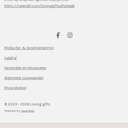
https://calendly.com/lovinggiftsafspraak
F
I
a
n
c
s
Productie- & leveringstermijn
e
t
Ligging
b
a
o
g
Verzenden en retourneren
o
r
k
a
Algemene voorwaarden
m
Privacybeleid
© 2023 - 2026 Loving gifts
Powered by
JouwWeb