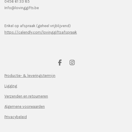
0456 61 33 85
Info@lovinggifts.be
Enkel op afspraak (geheel vrijblijvend)
https://calendly.com/lovinggiftsafspraak
F
I
a
n
c
s
Productie- & leveringstermijn
e
t
Ligging
b
a
o
g
Verzenden en retourneren
o
r
k
a
Algemene voorwaarden
m
Privacybeleid