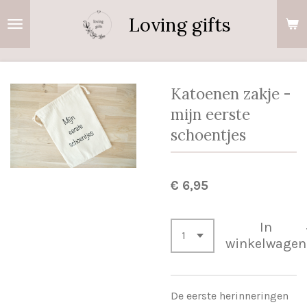
Ga
Loving gifts
direct
naar
de
hoofdinhoud
Katoenen zakje -
mijn eerste
schoentjes
€ 6,95
In
winkelwagen
De eerste herinneringen