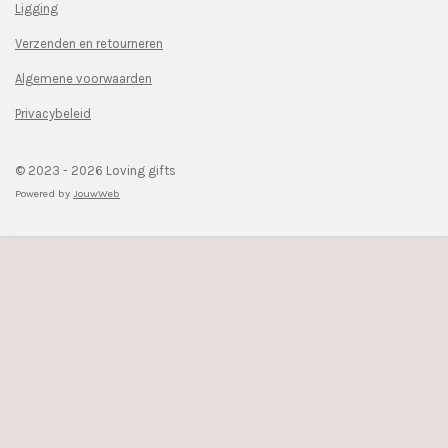
Ligging
b
a
o
g
Verzenden en retourneren
o
r
k
a
Algemene voorwaarden
m
Privacybeleid
© 2023 - 2026 Loving gifts
Powered by
JouwWeb