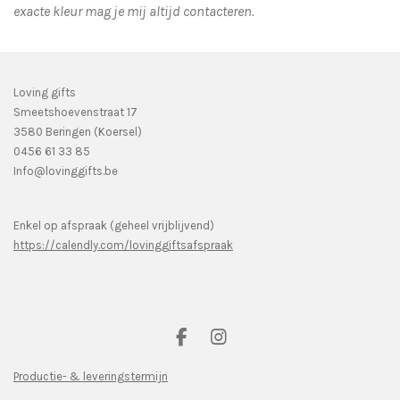
exacte kleur mag je mij altijd contacteren.
Loving gifts
Smeetshoevenstraat 17
3580 Beringen (Koersel)
0456 61 33 85
Info@lovinggifts.be
Enkel op afspraak (geheel vrijblijvend)
https://calendly.com/lovinggiftsafspraak
F
I
a
n
c
s
Productie- & leveringstermijn
e
t