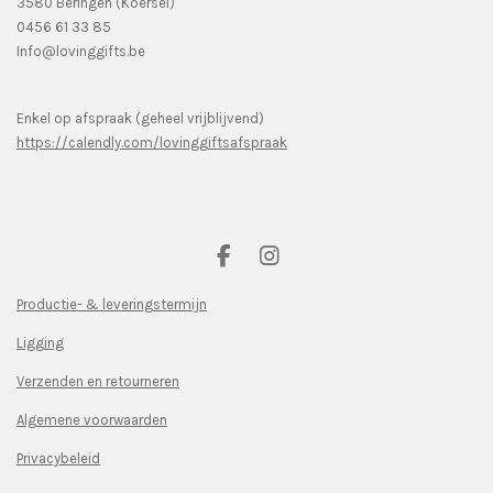
3580 Beringen (Koersel)
0456 61 33 85
Info@lovinggifts.be
Enkel op afspraak (geheel vrijblijvend)
https://calendly.com/lovinggiftsafspraak
F
I
a
n
c
s
Productie- & leveringstermijn
e
t
Ligging
b
a
o
g
Verzenden en retourneren
o
r
k
a
Algemene voorwaarden
m
Privacybeleid