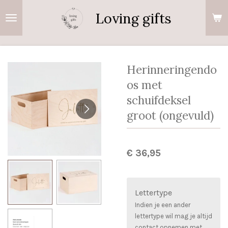
Ga
Loving gifts
direct
naar
de
hoofdinhoud
Herinneringendo
os met
schuifdeksel
groot (ongevuld)
€ 36,95
Lettertype
Indien je een ander
lettertype wil mag je altijd
contact opnemen met