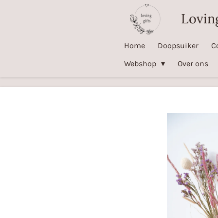
Ga
Loving
direct
naar
Home
Doopsuiker
C
de
Webshop
Over ons
hoofdinhoud