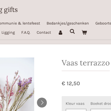
 gifts
ommunie & lentefeest
Bedankjes/geschenken
Geboorte
Ligging
F.A.Q.
Contact
Vaas terrazzo
€ 12,50
Kleur vaas
Boeket dr