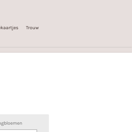
kaartjes
Trouw
oogbloemen