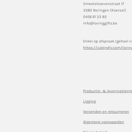
Smeetshoevenstraat 17
3580 Beringen (Koersel)
0456 61 33 85
Info@lovinggifts.be
Enkel op afspraak (geheel v
https://calendly.com/lovin
Productie- & leveringsterm
Ligging
Verzenden en retourneren
Algemene voorwaarden