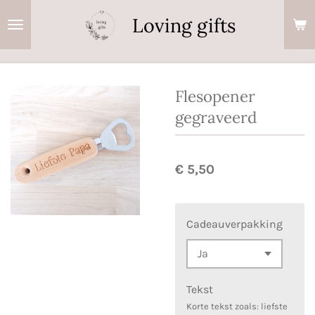
Ga
Loving gifts
direct
naar
de
hoofdinhoud
Flesopener
gegraveerd
€ 5,50
Cadeauverpakking
Tekst
Korte tekst zoals: liefste