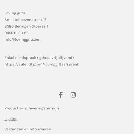
Loving gifts
Smeetshoevenstraat 17
3580 Beringen (Koersel)
0456 61 33 85
Info@lovinggifts.be
Enkel op afspraak (geheel vrijblijvend)
https://calendly.com/lovinggiftsafspraak
F
I
a
n
c
s
Productie- & leveringstermijn
e
t
Ligging
b
a
o
g
Verzenden en retourneren
o
r