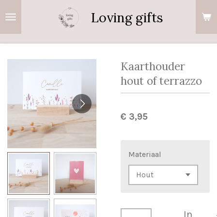
Ga
Loving gifts
direct
naar
de
hoofdinhoud
Kaarthouder
hout of terrazzo
€ 3,95
Materiaal
In