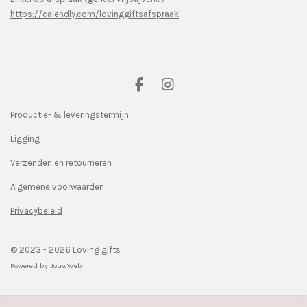
https://calendly.com/lovinggiftsafspraak
F
I
a
n
c
s
Productie- & leveringstermijn
e
t
Ligging
b
a
o
g
Verzenden en retourneren
o
r
k
a
Algemene voorwaarden
m
Privacybeleid
© 2023 - 2026 Loving gifts
Powered by
JouwWeb