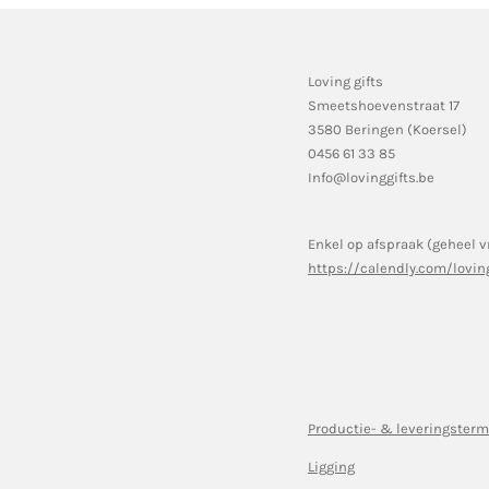
Loving gifts
Smeetshoevenstraat 17
3580 Beringen (Koersel)
0456 61 33 85
Info@lovinggifts.be
Enkel op afspraak (geheel v
https://calendly.com/lovin
Productie- & leveringsterm
Ligging