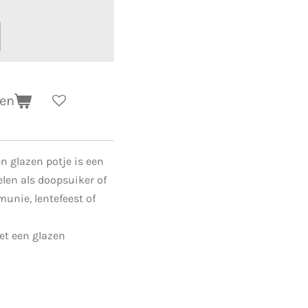
gen
en glazen potje is een
elen als doopsuiker of
unie, lentefeest of
et een glazen