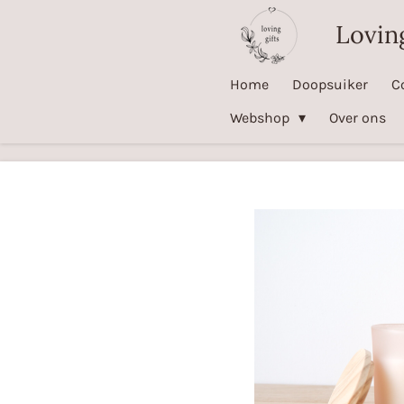
Ga
Loving
direct
naar
Home
Doopsuiker
C
de
Webshop
Over ons
hoofdinhoud