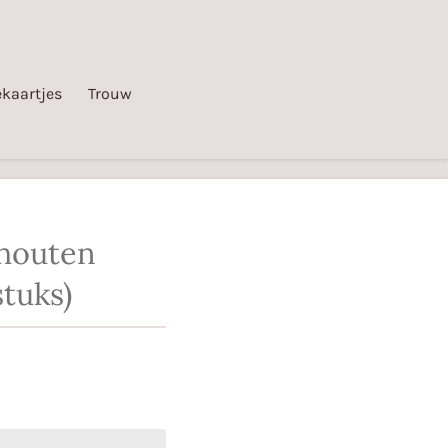
kaartjes
Trouw
 houten
stuks)