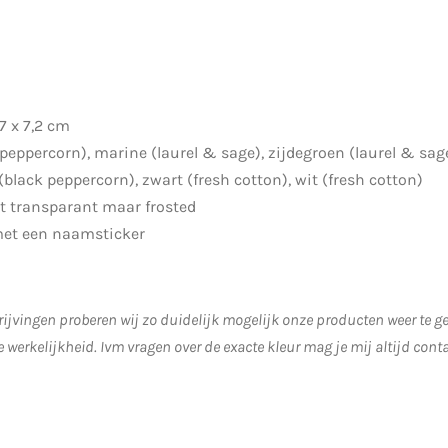
,7 x 7,2 cm
 peppercorn), marine (l
aurel & sage), zijdegroen (laurel & sage
(black peppercorn), zwart (fresh cotton), wit (fresh cotton)
et transparant maar frosted
met een naamsticker
ijvingen proberen wij zo duidelijk mogelijk onze producten weer te 
e werkelijkheid.
Ivm vragen over de exacte kleur mag je mij altijd cont