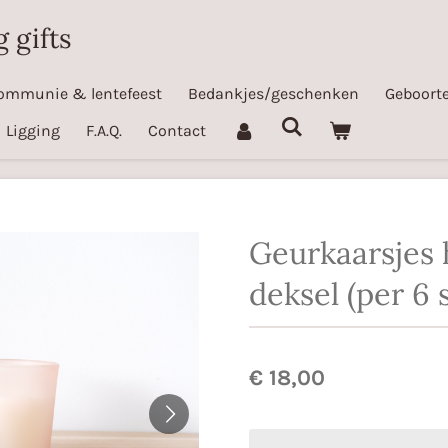
 gifts
ommunie & lentefeest
Bedankjes/geschenken
Geboorte
Ligging
F.A.Q.
Contact
Geurkaarsjes
deksel (per 6 
€ 18,00