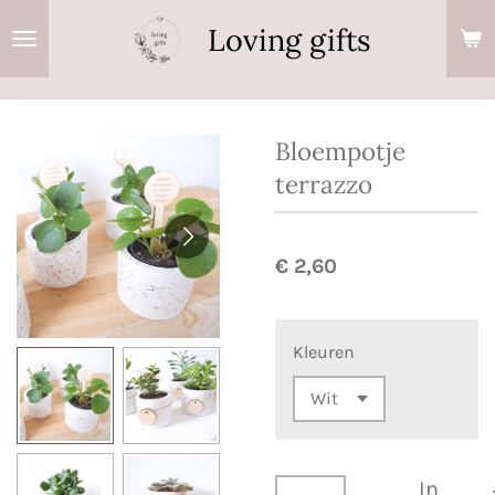
Ga
Loving gifts
direct
naar
de
hoofdinhoud
Bloempotje
terrazzo
€ 2,60
Kleuren
In