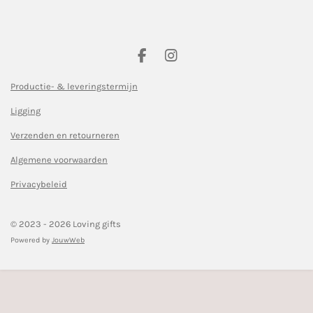
F
I
a
n
c
s
Productie- & leveringstermijn
e
t
Ligging
b
a
o
g
Verzenden en retourneren
o
r
k
a
Algemene voorwaarden
m
Privacybeleid
© 2023 - 2026 Loving gifts
Powered by
JouwWeb