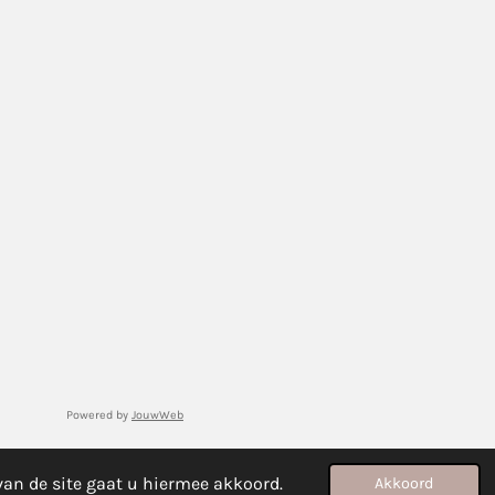
Powered by
JouwWeb
van de site gaat u hiermee akkoord.
Akkoord