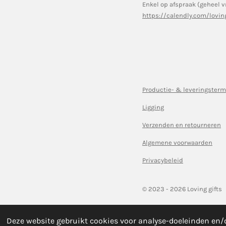
Enkel op afspraak (geheel v
https://calendly.com/lovin
Productie- & leveringsterm
Ligging
Verzenden en retourneren
Algemene voorwaarden
Privacybeleid
© 2023 - 2026 Loving gifts
Deze website gebruikt cookies voor analyse-doeleinden en/o