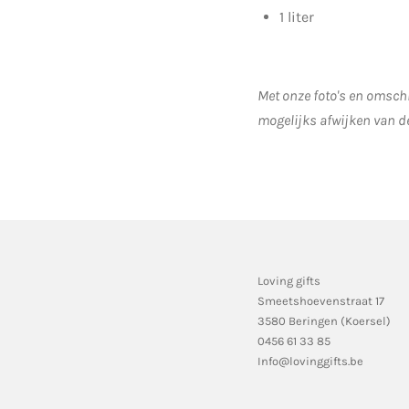
1 liter
Met onze foto's en omschr
mogelijks afwijken van d
Loving gifts
Smeetshoevenstraat 17
3580 Beringen (Koersel)
0456 61 33 85
Info@lovinggifts.be