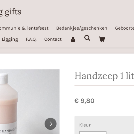
 gifts
ommunie & lentefeest
Bedankjes/geschenken
Geboorte
Ligging
F.A.Q.
Contact
Handzeep 1 li
€ 9,80
Kleur