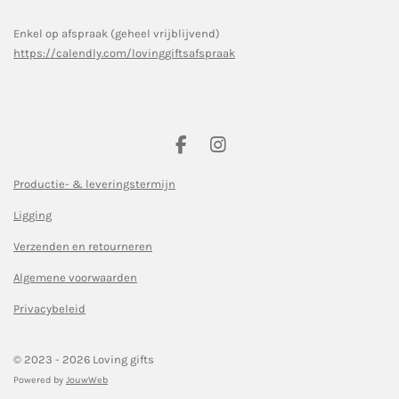
Enkel op afspraak (geheel vrijblijvend)
https://calendly.com/lovinggiftsafspraak
F
I
a
n
c
s
Productie- & leveringstermijn
e
t
Ligging
b
a
o
g
Verzenden en retourneren
o
r
k
a
Algemene voorwaarden
m
Privacybeleid
© 2023 - 2026 Loving gifts
Powered by
JouwWeb