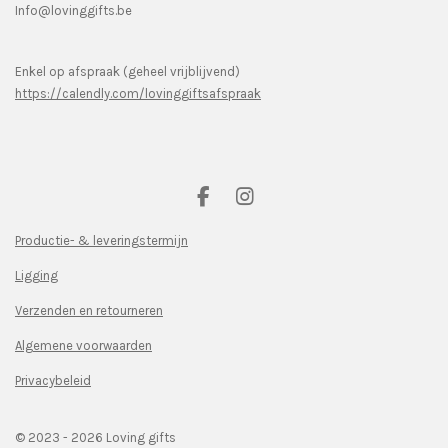
Info@lovinggifts.be
Enkel op afspraak (geheel vrijblijvend)
https://calendly.com/lovinggiftsafspraak
F
I
a
n
c
s
Productie- & leveringstermijn
e
t
Ligging
b
a
o
g
Verzenden en retourneren
o
r
k
a
Algemene voorwaarden
m
Privacybeleid
© 2023 - 2026 Loving gifts