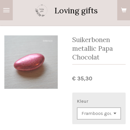
Ga
Loving gifts
direct
naar
de
hoofdinhoud
Suikerbonen
metallic Papa
Chocolat
€ 35,30
Kleur