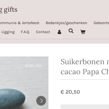
 gifts
ommunie & lentefeest
Bedankjes/geschenken
Geboorte
Ligging
F.A.Q.
Contact
Suikerbonen 
cacao Papa C
€ 20,50