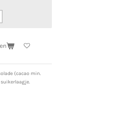
gen
olade (cacao min.
suikerlaagje.