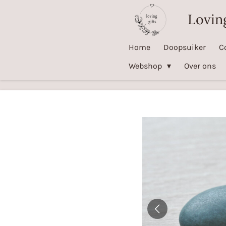
Ga
Loving
direct
naar
Home
Doopsuiker
C
de
Webshop
Over ons
hoofdinhoud