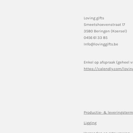
Loving gifts
Smeetshoevenstraat 17
3580 Beringen (Koersel)
0456 61 33 85
Info@lovinggifts.be
Enkel op afspraak (geheel v
https://calendly.com/lovin
Productie- & leveringsterm
Ligging