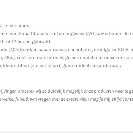
kt in een doos
onen van Papa Chocolat zitten ongeveer 270 suikerbonen. In d
0 tot 12 bonen gebruikt.
lade (40%)(suiker, cacaomassa, cacaoboter, emulgator SOJA l
n, 45%), rijst- en maïszetmeel, geleermiddel maltodextrine, a
, kleurstoffen (zie per kleur), glansmiddel carnauba was
ijvingen proberen wij zo duidelijk mogelijk onze producten weer te 
e werkelijkheid.
Ivm vragen over de exacte kleur mag je mij altijd cont