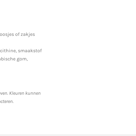
oosjes of zakjes
ecithine, smaakstof
rabische gom,
geven. Kleuren kunnen
acteren.