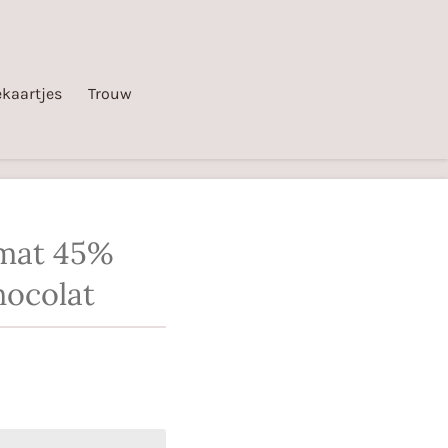
kaartjes
Trouw
mat 45%
hocolat