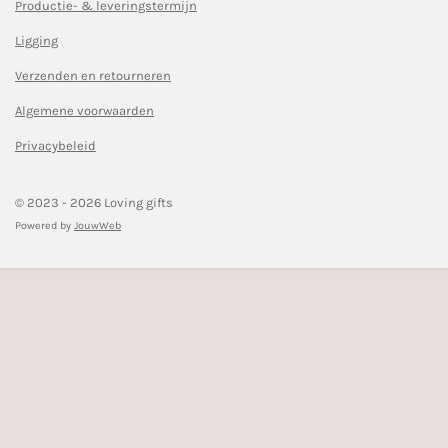
c
s
Productie- & leveringstermijn
e
t
Ligging
b
a
o
g
Verzenden en retourneren
o
r
k
a
Algemene voorwaarden
m
Privacybeleid
© 2023 - 2026 Loving gifts
Powered by
JouwWeb