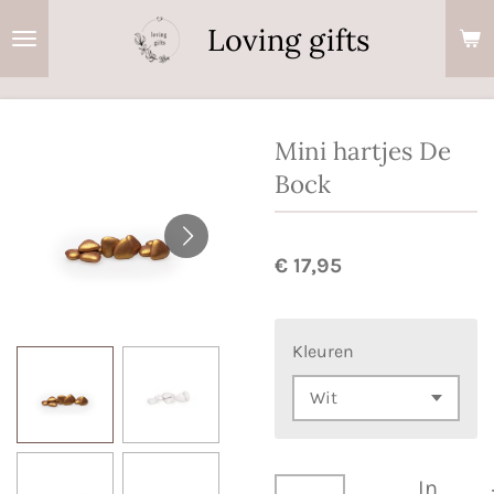
Ga
Loving gifts
direct
naar
de
hoofdinhoud
Mini hartjes De
Bock
€ 17,95
Kleuren
In