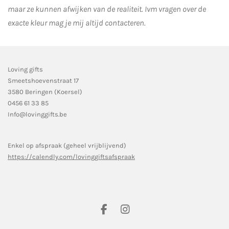
maar ze kunnen afwijken van de realiteit. Ivm vragen over de
exacte kleur mag je mij altijd contacteren.
Loving gifts
Smeetshoevenstraat 17
3580 Beringen (Koersel)
0456 61 33 85
Info@lovinggifts.be
Enkel op afspraak (geheel vrijblijvend)
https://calendly.com/lovinggiftsafspraak
F
I
a
n