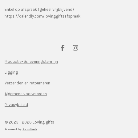
Enkel op afspraak (geheel vrijblijvend)
https://calendly.com/lovinggiftsafspraak
F
I
a
n
c
s
Productie- & leveringstermijn
e
t
Ligging
b
a
o
g
Verzenden en retourneren
o
r
k
a
Algemene voorwaarden
m
Privacybeleid
© 2023 - 2026 Loving gifts
Powered by
JouwWeb