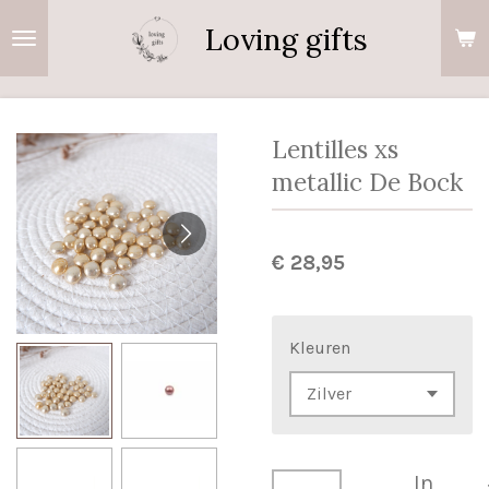
Ga
Loving gifts
direct
naar
de
hoofdinhoud
Lentilles xs
metallic De Bock
€ 28,95
Kleuren
In