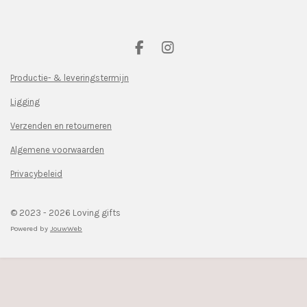
F
I
a
n
c
s
Productie- & leveringstermijn
e
t
Ligging
b
a
o
g
Verzenden en retourneren
o
r
k
a
Algemene voorwaarden
m
Privacybeleid
© 2023 - 2026 Loving gifts
Powered by
JouwWeb