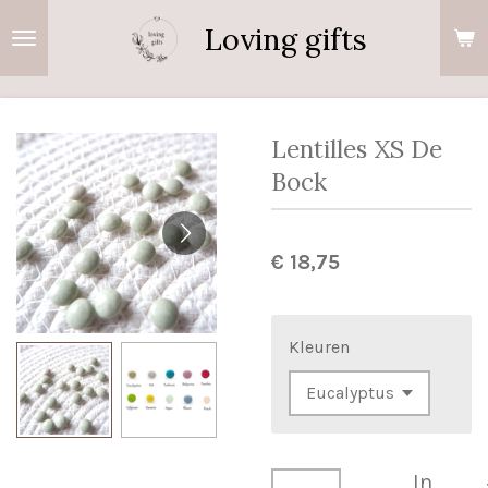
Ga
Loving gifts
direct
naar
de
hoofdinhoud
Lentilles XS De
Bock
€ 18,75
Kleuren
In