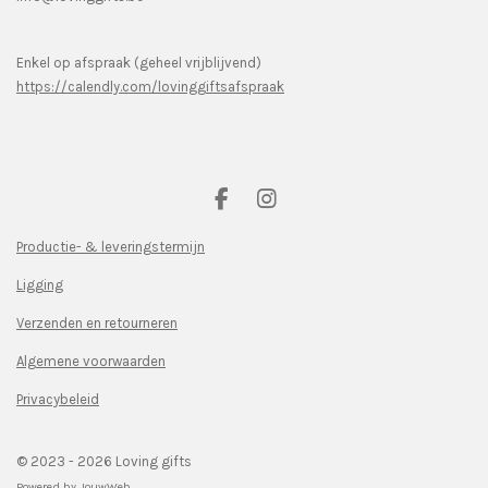
Enkel op afspraak (geheel vrijblijvend)
https://calendly.com/lovinggiftsafspraak
F
I
a
n
c
s
Productie- & leveringstermijn
e
t
Ligging
b
a
o
g
Verzenden en retourneren
o
r
k
a
Algemene voorwaarden
m
Privacybeleid
© 2023 - 2026 Loving gifts
Powered by
JouwWeb