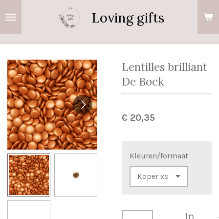
Ga
Loving gifts
direct
naar
de
hoofdinhoud
Lentilles brilliant
De Bock
€ 20,35
Kleuren/formaat
In