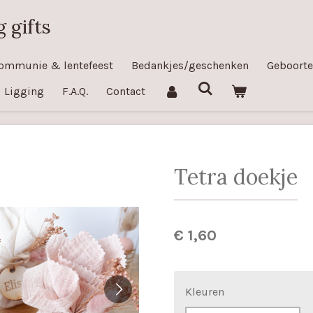
 gifts
ommunie & lentefeest
Bedankjes/geschenken
Geboorte
Ligging
F.A.Q.
Contact
Tetra doekje
€ 1,60
Kleuren