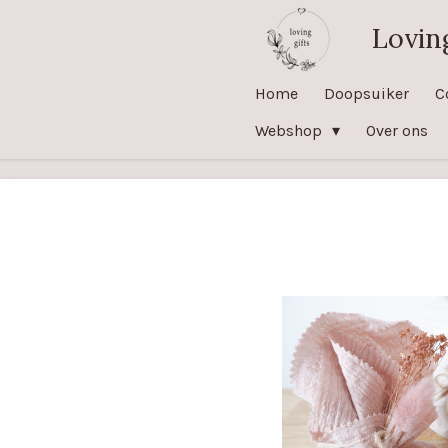
Ga
Loving
direct
naar
Home
Doopsuiker
C
de
Webshop
Over ons
hoofdinhoud