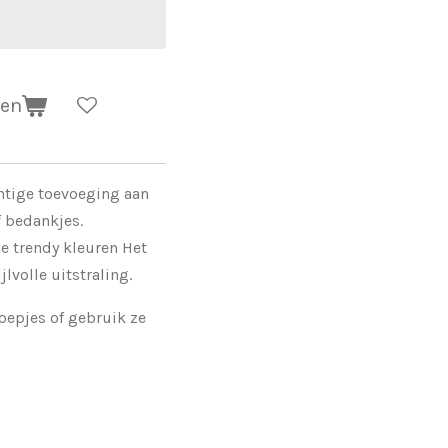
gen
chtige toevoeging aan
 bedankjes.
de trendy kleuren Het
lvolle uitstraling.
oepjes of gebruik ze