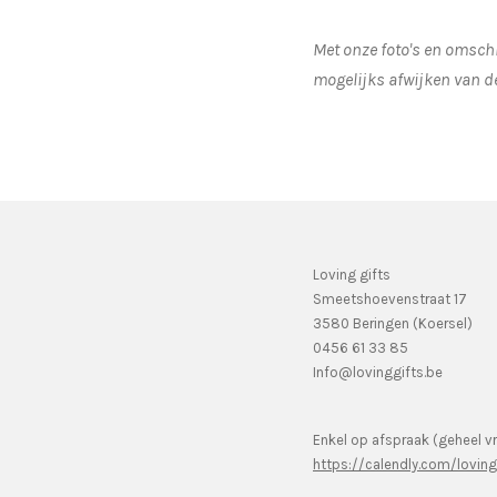
Met onze foto's en omschr
mogelijks afwijken van d
Loving gifts
Smeetshoevenstraat 17
3580 Beringen (Koersel)
0456 61 33 85
Info@lovinggifts.be
Enkel op afspraak (geheel vr
https://calendly.com/lovin