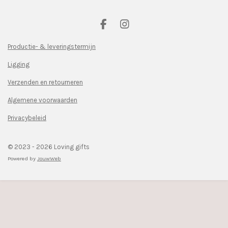
F
I
a
n
c
s
Productie- & leveringstermijn
e
t
Ligging
b
a
o
g
Verzenden en retourneren
o
r
k
a
Algemene voorwaarden
m
Privacybeleid
© 2023 - 2026 Loving gifts
Powered by
JouwWeb