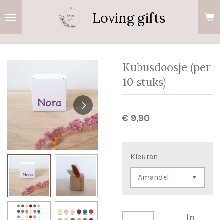
Ga
Loving gifts
direct
naar
de
hoofdinhoud
Kubusdoosje (per
10 stuks)
€ 9,90
Kleuren
In