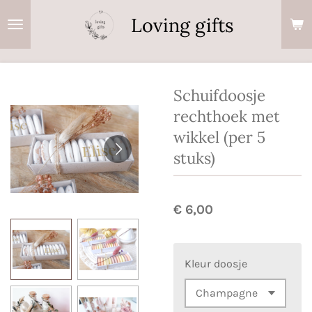
Ga
Loving gifts
direct
naar
de
hoofdinhoud
Schuifdoosje
rechthoek met
wikkel (per 5
stuks)
€ 6,00
Kleur doosje