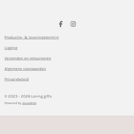
F
I
a
n
c
s
Productie- & leveringstermijn
e
t
Ligging
b
a
o
g
Verzenden en retourneren
o
r
k
a
Algemene voorwaarden
m
Privacybeleid
© 2023 - 2026 Loving gifts
Powered by
JouwWeb