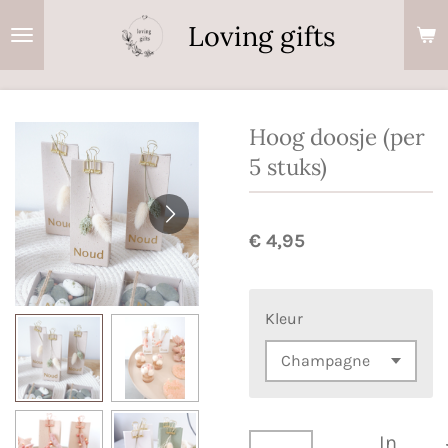
Ga
Loving gifts
direct
naar
de
hoofdinhoud
Hoog doosje (per
5 stuks)
€ 4,95
Kleur
In